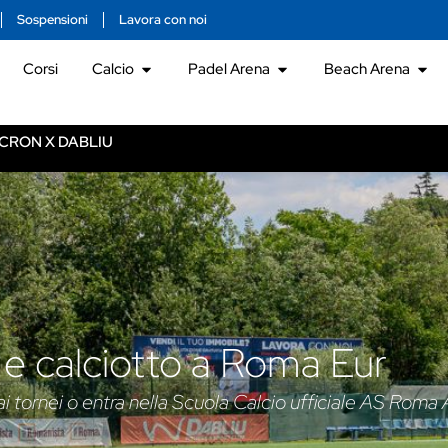
Sospensioni
Lavora con noi
Corsi
Calcio
Padel Arena
Beach Arena
CRON X DABLIU
o e calciotto a Roma Eur
ai tornei o entra nella Scuola Calcio ufficiale AS Rom