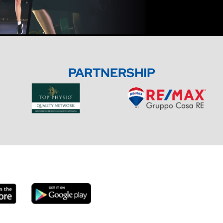
PARTNERSHIP
SCARICA L'APP DABLIU
n QR Code o cerca “Dabliu” su Apple App Store o Google Play per sca