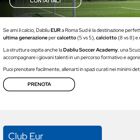
CONTATTACI
Se ami il calcio, Dabliu
EUR
a Roma Sud è la destinazione perfett
ultima generazione
per
calcetto
(5 vs 5),
calciotto
(8 vs 8) 
La struttura ospita anche la
Dabliu Soccer Academy
, una Scuo
accompagnare i giovani talenti in un percorso formativo e agonist
Puoi prenotare facilmente, allenarti in spazi curati nei minimi det
PRENOTA
Club Eur